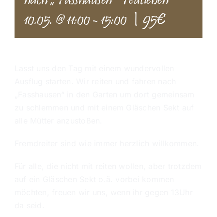
nach „Fasshausen“ Teutleben
|
95€
10.05. @ 11:00
-
15:00
Lasst uns den Tag mit einem wundervollen
Ausflug starten. Wir reiten und fahren nach
„Fasshausen“ in den Garten um dort gemeinsam
zu schlemmen und mit einem Gläschen Sekt auf
alle Mütter anzustoßen.
Fremdreiter sind wie immer herzlich willkommen.
Für alle, die nicht mit reiten wollen, aber trotzdem
auf ein Gläschen Sekt o.ä. vorbei kommen
möchten, freuen wir uns, wenn ihr gegen 13Uhr
da seid.