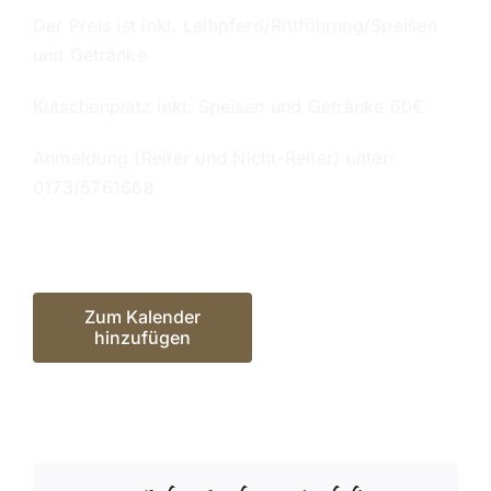
Der Preis ist inkl. Leihpferd/Rittführung/Speisen
und Getränke
Kutschenplatz inkl. Speisen und Getränke 60€
Anmeldung (Reiter und Nicht-Reiter) unter:
0173/5761668
Zum Kalender
hinzufügen