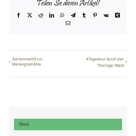
Teilen Sie diesen Artikel!
Facebook
X
Reddit
LinkedIn
WhatsApp
Telegram
Tumblr
Pinterest
Vk
Xing
E-
Mail
Schlemmerritt zur
4Tagestour durch den
Marienglashöhle
Thüringer Wald
Details