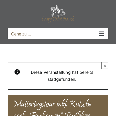
Zum
Inhalt
springen
Gehe zu ...
×
Diese Veranstaltung hat bereits
stattgefunden.
Muttertagstour inkl. Kutsche