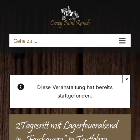
Zum
Inhalt
springen
Gehe zu ...
×
Diese Veranstaltung hat bereits
stattgefunden.
2Tagesritt mit Lagerfeuerabend