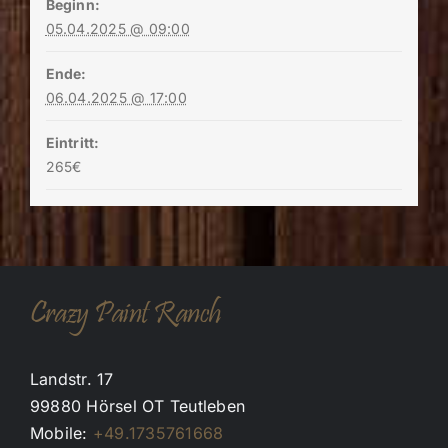
Beginn:
05.04.2025 @ 09:00
Ende:
06.04.2025 @ 17:00
Eintritt:
265€
Crazy Paint Ranch
Landstr. 17
99880 Hörsel OT Teutleben
Mobile:
+49.1735761668