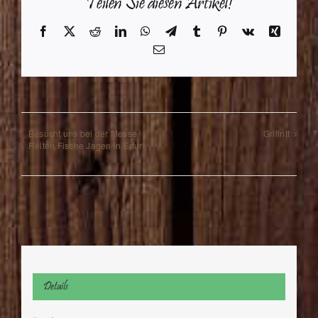
Teilen Sie diesen Artikel!
Facebook
X
Reddit
LinkedIn
WhatsApp
Telegram
Tumblr
Pinterest
Vk
Xing
E-
Mail
Besucht uns bei der Messe
Grillritt
Reiten Fische Jagen in Erfurt
Details